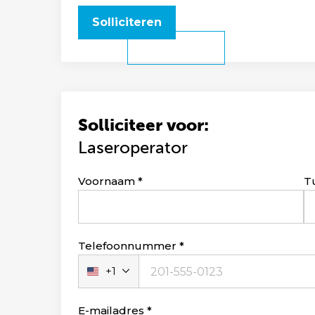
Solliciteren
Solliciteer voor:
Laseroperator
Leave
Voornaam
T
this
field
blank
Telefoonnummer
+1
Verenigde
Staten
+1
E-mailadres