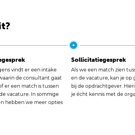
it?
egesprek
Sollicitatiegesprek
gens vindt er een intake
Als we een match zien tus
 waarin de consultant gaat
en de vacature, kan je op
of er een match is tussen
bij de opdrachtgever. Hie
 de vacature. In sommige
je écht kennis met de orga
en hebben we meer opties