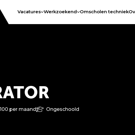
Vacatures
Werkzoekend
Omscholen techniek
Ov
RATOR
100 per maand
Ongeschoold