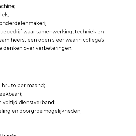
chine;
lek;
e onderdelenmakerij.
iebedrijf waar samenwerking, techniek en
m heerst een open sfeer waarin collega’s
te denken over verbeteringen.
00 bruto per maand;
eekbaar);
 voltijd dienstverband;
eling en doorgroeimogelijkheden;