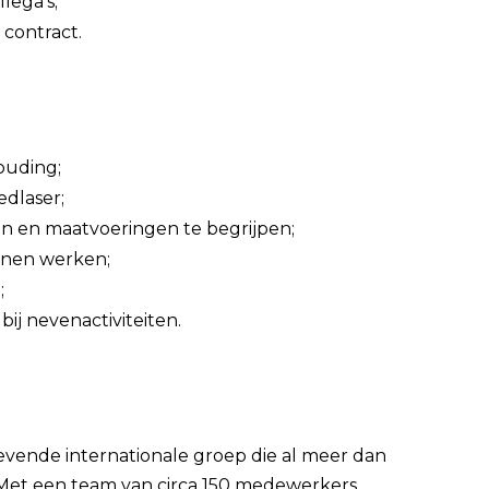
lega’s;
 contract.
ouding;
edlaser;
en en maatvoeringen te begrijpen;
nnen werken;
;
bij nevenactiviteiten.
gevende internationale groep die al meer dan
. Met een team van circa 150 medewerkers