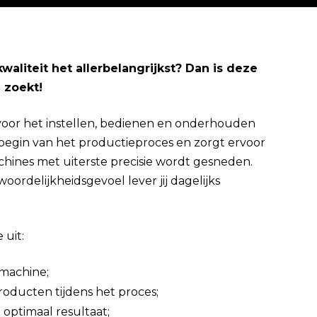
kwaliteit het allerbelangrijkst? Dan is deze
j zoekt!
Direct solliciteren
k voor het instellen, bedienen en onderhouden
t begin van het productieproces en zorgt ervoor
ines met uiterste precisie wordt gesneden.
oordelijkheidsgevoel lever jij dagelijks
uit:
jmachine;
roducten tijdens het proces;
 optimaal resultaat;