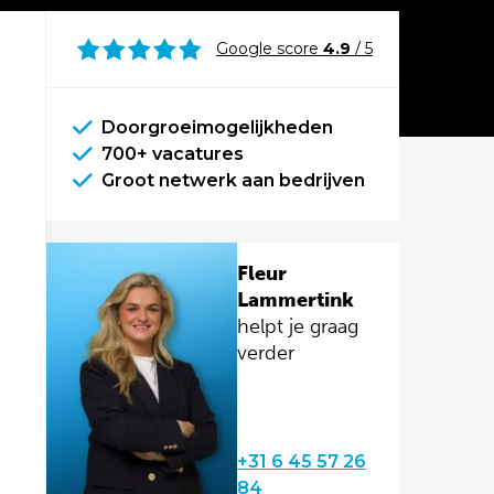
Google score
4.9
/ 5
Doorgroeimogelijkheden
700+ vacatures
Groot netwerk aan bedrijven
Fleur
Lammertink
helpt je graag
verder
+31 6 45 57 26
84