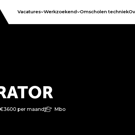
Vacatures
Werkzoekend
Omscholen techniek
Ov
RATOR
 €3600 per maand
Mbo