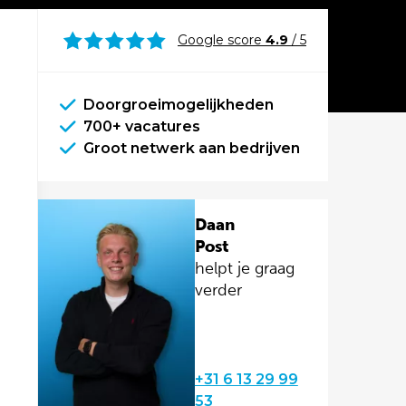
Google score
4.9
/ 5
Doorgroeimogelijkheden
700+ vacatures
Groot netwerk aan bedrijven
Daan
Post
helpt je graag
verder
+31 6 13 29 99
53