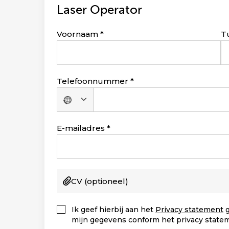
Laser Operator
Leave
Voornaam
T
this
field
blank
Telefoonnummer
Geen
land
geselecteerd
E-mailadres
CV
(optioneel)
Ik geef hierbij aan het
Privacy statement
g
mijn gegevens conform het privacy state