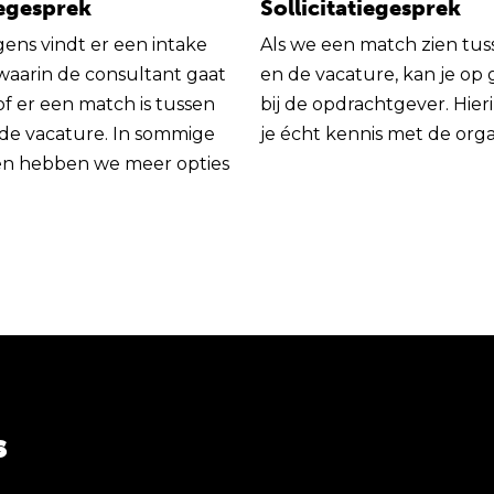
egesprek
Sollicitatiegesprek
gens vindt er een intake
Als we een match zien tus
 waarin de consultant gaat
en de vacature, kan je op
of er een match is tussen
bij de opdrachtgever. Hie
 de vacature. In sommige
je écht kennis met de orga
en hebben we meer opties
s