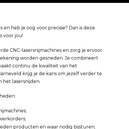
en heb je oog voor precisie? Dan is deze
s voor jou!
Direct solliciteren
rde CNC-lasersnijmachines en zorg je ervoor
tekening worden gesneden. Je combineert
aakt continu de kwaliteit van het
arneveld krijg je de kans om jezelf verder te
het lasersnijden.
mheden:
nijmachines;
werkorders;
neden producten en waar nodig bijsturen;