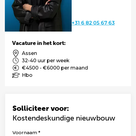
+31 6 82 05 67 63
Vacature in het kort:
Assen
32-40 uur per week
€4500 - €6000 per maand
Hbo
Solliciteer voor:
Kostendeskundige nieuwbouw
Leave
Voornaam