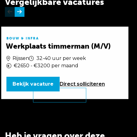
Vergelijkbare vacatures
BOUW & INFRA
Werkplaats timmerman (M/V)
Rijssen
32-40 uur per week
€2650 - €3200 per maand
Bekijk vacature
Direct
solliciteren
Heb je vragen over deze