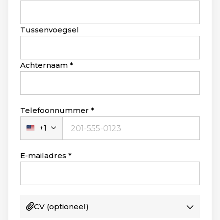
this
field
blank
Tussenvoegsel
Achternaam
Telefoonnummer
+1
Verenigde
Staten
+1
E-mailadres
CV
(optioneel)