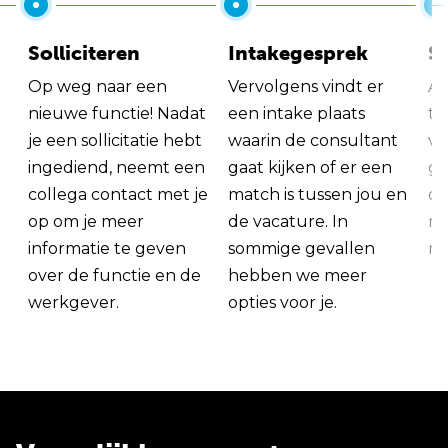
Solliciteren
Intakegesprek
So
Op weg naar een
Vervolgens vindt er
Al
nieuwe functie! Nadat
een intake plaats
tu
je een sollicitatie hebt
waarin de consultant
va
ingediend, neemt een
gaat kijken of er een
ge
collega contact met je
match is tussen jou en
op
op om je meer
de vacature. In
ma
informatie te geven
sommige gevallen
me
over de functie en de
hebben we meer
werkgever.
opties voor je.