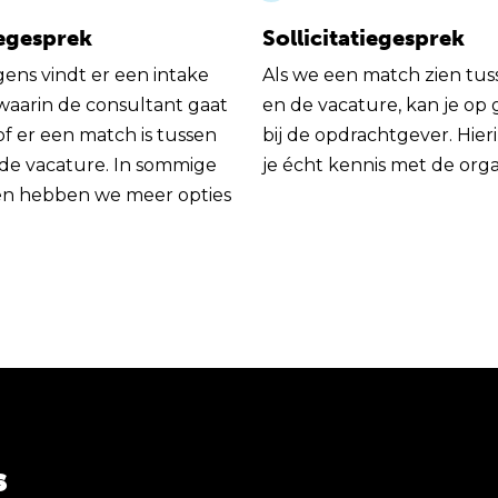
egesprek
Sollicitatiegesprek
gens vindt er een intake
Als we een match zien tus
 waarin de consultant gaat
en de vacature, kan je op
of er een match is tussen
bij de opdrachtgever. Hie
 de vacature. In sommige
je écht kennis met de orga
en hebben we meer opties
s