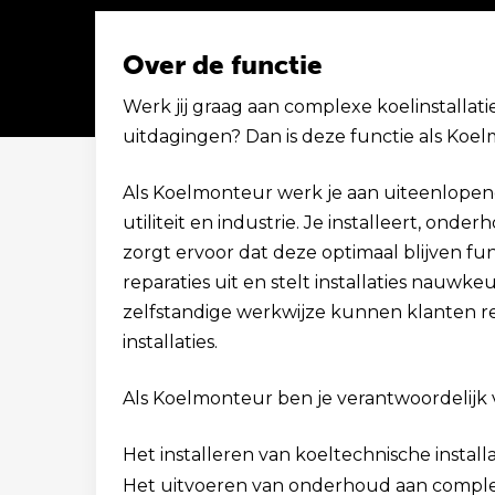
Over de functie
Werk jij graag aan complexe koelinstallati
uitdagingen? Dan is deze functie als Koel
Solliciteer binnen 1 minuut
Als Koelmonteur werk je aan uiteenlopend
utiliteit en industrie. Je installeert, on
zorgt ervoor dat deze optimaal blijven fun
reparaties uit en stelt installaties nauwke
zelfstandige werkwijze kunnen klanten 
installaties.
Als Koelmonteur ben je verantwoordelijk 
Het installeren van koeltechnische installa
Het uitvoeren van onderhoud aan compl