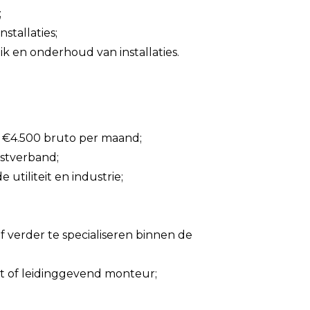
;
stallaties;
k en onderhoud van installaties.
n €4.500 bruto per maand;
nstverband;
tiliteit en industrie;
lf verder te specialiseren binnen de
st of leidinggevend monteur;