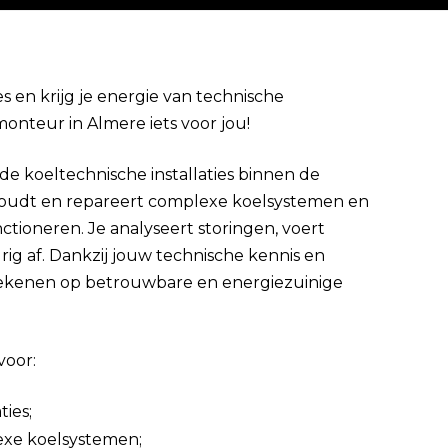
es en krijg je energie van technische
monteur in Almere iets voor jou!
Direct solliciteren
e koeltechnische installaties binnen de
derhoudt en repareert complexe koelsystemen en
ctioneren. Je analyseert storingen, voert
urig af. Dankzij jouw technische kennis en
rekenen op betrouwbare en energiezuinige
voor:
ties;
exe koelsystemen;