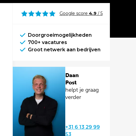
Google score
4.9
/ 5
Doorgroeimogelijkheden
700+ vacatures
Groot netwerk aan bedrijven
Daan
Post
helpt je graag
verder
+31 6 13 29 99
53