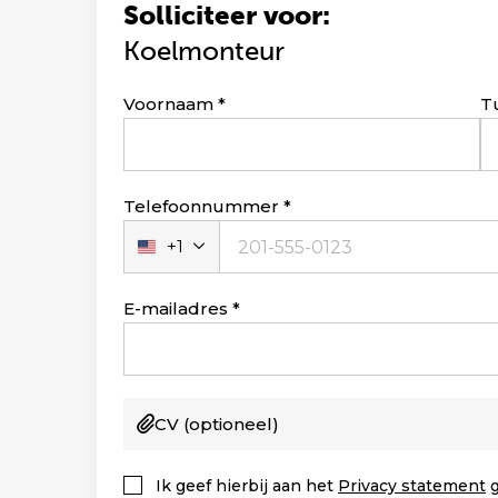
Solliciteer voor:
Koelmonteur
Leave
Voornaam
T
this
field
blank
Telefoonnummer
+1
Verenigde
Staten
+1
E-mailadres
CV
(optioneel)
Ik geef hierbij aan het
Privacy statement
g