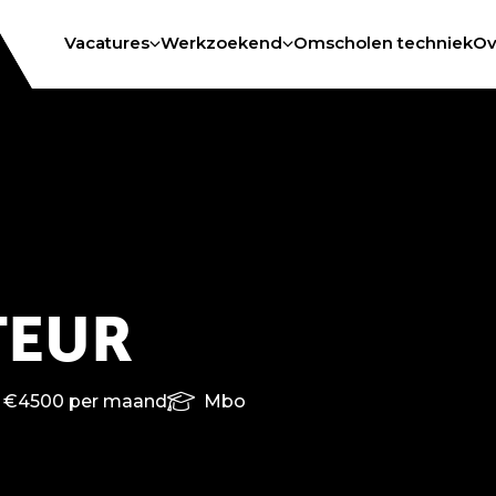
Vacatures
Werkzoekend
Omscholen techniek
Ov
EUR
- €4500 per maand
Mbo