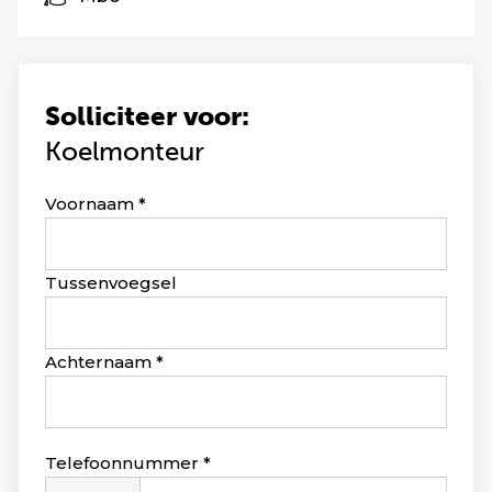
Solliciteer voor:
Koelmonteur
Leave
Voornaam
this
field
blank
Tussenvoegsel
Achternaam
Telefoonnummer