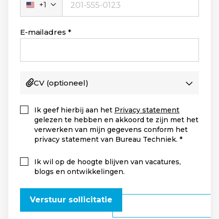
+1
Verenigde
Staten
+1
E-mailadres
CV
(optioneel)
Ik geef hierbij aan het
Privacy statement
gelezen te hebben en akkoord te zijn met het
verwerken van mijn gegevens conform het
privacy statement van Bureau Techniek.
Ik wil op de hoogte blijven van vacatures,
blogs en ontwikkelingen.
Verstuur sollicitatie