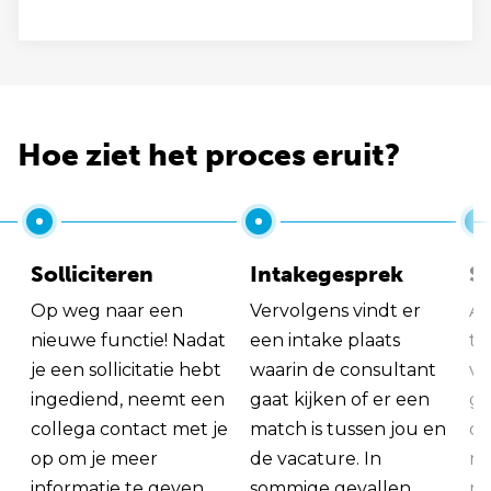
Hoe ziet het proces eruit?
Solliciteren
Intakegesprek
So
Op weg naar een
Vervolgens vindt er
Al
nieuwe functie! Nadat
een intake plaats
tu
je een sollicitatie hebt
waarin de consultant
va
ingediend, neemt een
gaat kijken of er een
ge
collega contact met je
match is tussen jou en
op
op om je meer
de vacature. In
ma
informatie te geven
sommige gevallen
me