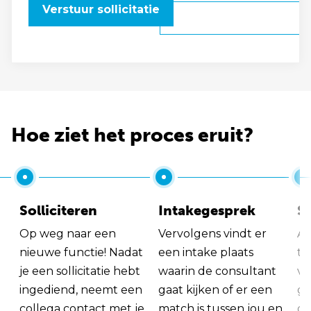
Verstuur sollicitatie
Hoe ziet het proces eruit?
Solliciteren
Intakegesprek
So
Op weg naar een
Vervolgens vindt er
Al
nieuwe functie! Nadat
een intake plaats
tu
je een sollicitatie hebt
waarin de consultant
va
ingediend, neemt een
gaat kijken of er een
ge
collega contact met je
match is tussen jou en
op