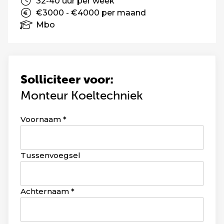
32-40 uur per week
€3000 - €4000 per maand
Mbo
Solliciteer voor:
Monteur Koeltechniek
Leave
Voornaam
this
field
blank
Tussenvoegsel
Achternaam