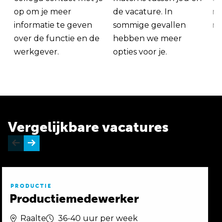
op om je meer
de vacature. In
ma
informatie te geven
sommige gevallen
me
over de functie en de
hebben we meer
werkgever.
opties voor je.
Vergelijkbare vacatures
PRODUCTIE
Productiemedewerker
Raalte
36-40 uur per week