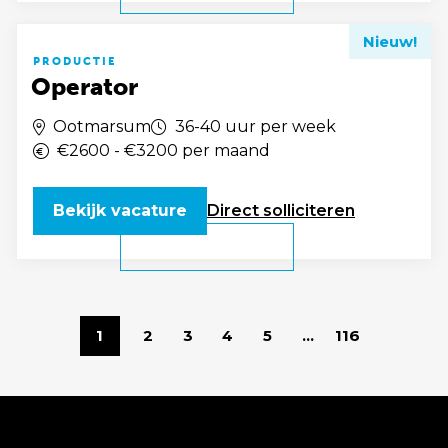
Nieuw!
PRODUCTIE
Operator
Ootmarsum
36-40 uur per week
€2600 - €3200 per maand
Bekijk vacature
Direct
solliciteren
1
2
3
4
5
...
116