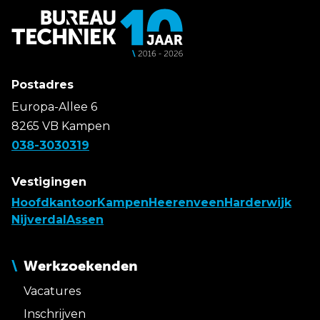
Postadres
Europa-Allee 6
8265 VB Kampen
038-3030319
Vestigingen
Hoofdkantoor
Kampen
Heerenveen
Harderwijk
Nijverdal
Assen
Werkzoekenden
Vacatures
Inschrijven