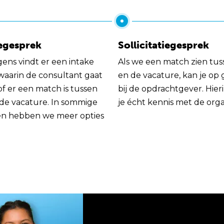
egesprek
Sollicitatiegesprek
gens vindt er een intake
Als we een match zien tus
 waarin de consultant gaat
en de vacature, kan je op
of er een match is tussen
bij de opdrachtgever. Hie
 de vacature. In sommige
je écht kennis met de orga
en hebben we meer opties