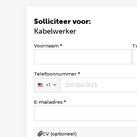
Solliciteer voor:
Kabelwerker
Leave
Voornaam
T
this
field
blank
Telefoonnummer
+1
Verenigde
Staten
+1
E-mailadres
CV
(optioneel)