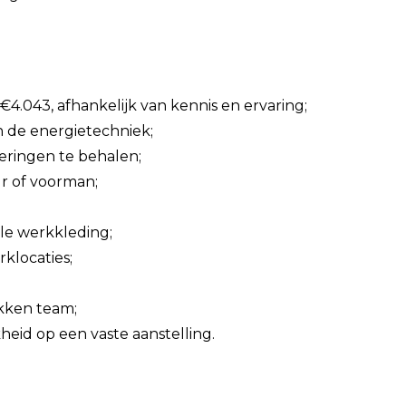
4.043, afhankelijk van kennis en ervaring;
 de energietechniek;
eringen te behalen;
r of voorman;
e werkkleding;
klocaties;
kken team;
heid op een vaste aanstelling.