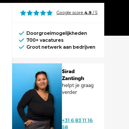
Google score
4.9
/ 5
Doorgroeimogelijkheden
700+ vacatures
Groot netwerk aan bedrijven
Sirad
Zantingh
helpt je graag
verder
+31 6 83 11 16
58