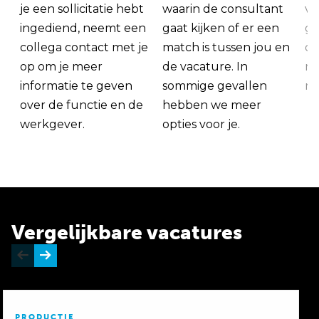
je een sollicitatie hebt
waarin de consultant
va
ingediend, neemt een
gaat kijken of er een
ge
collega contact met je
match is tussen jou en
op
op om je meer
de vacature. In
ma
informatie te geven
sommige gevallen
me
over de functie en de
hebben we meer
werkgever.
opties voor je.
Vergelijkbare vacatures
PRODUCTIE