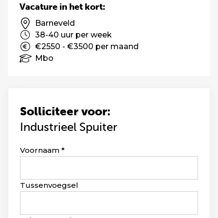
Vacature in het kort:
Barneveld
38-40 uur per week
€2550 - €3500 per maand
Mbo
Solliciteer voor:
Industrieel Spuiter
Leave
Voornaam
this
field
blank
Tussenvoegsel