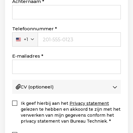
Achternaam
Telefoonnummer
+1
Verenigde
Staten
+1
E-mailadres
CV
(optioneel)
Ik geef hierbij aan het
Privacy statement
gelezen te hebben en akkoord te zijn met het
verwerken van mijn gegevens conform het
privacy statement van Bureau Techniek.