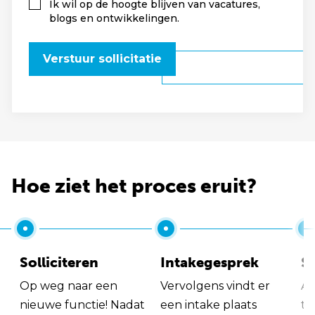
Ik wil op de hoogte blijven van vacatures,
blogs en ontwikkelingen.
Verstuur sollicitatie
Hoe ziet het proces eruit?
Solliciteren
Intakegesprek
So
Op weg naar een
Vervolgens vindt er
Al
nieuwe functie! Nadat
een intake plaats
tu