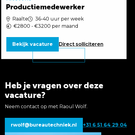
Productiemedewerker
Raalte
36-40 uur per week
€2800 - €3200 per maand
Bekijk vacature
Direct
solliciteren
Heb je vragen over deze
vacature?
Neem contact op met Raoul Wolf.
rwolf@bureautechniek.nl
+31 6 51 64 29 04