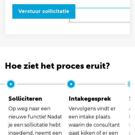
Verstuur sollicitatie
Hoe ziet het proces eruit?
Solliciteren
Intakegesprek
So
Op weg naar een
Vervolgens vindt er
Al
nieuwe functie! Nadat
een intake plaats
tu
je een sollicitatie hebt
waarin de consultant
va
ingediend, neemt een
gaat kijken of er een
ge