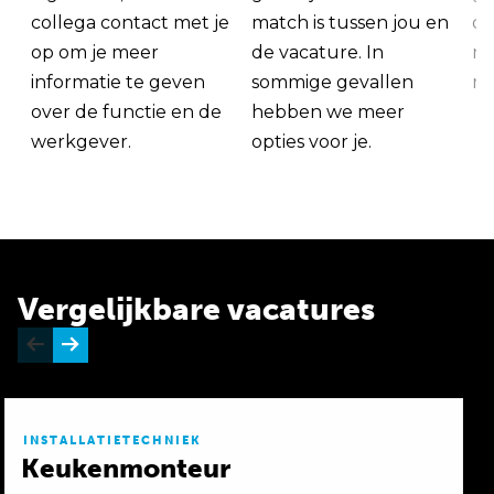
collega contact met je
match is tussen jou en
op
op om je meer
de vacature. In
ma
informatie te geven
sommige gevallen
me
over de functie en de
hebben we meer
werkgever.
opties voor je.
Vergelijkbare vacatures
INSTALLATIETECHNIEK
Keukenmonteur