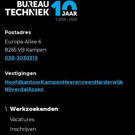
Postadres
Europa-Allee 6
8265 VB Kampen
038-3030319
Vestigingen
Hoofdkantoor
Kampen
Heerenveen
Harderwijk
Nijverdal
Assen
Werkzoekenden
Vacatures
Inschrijven