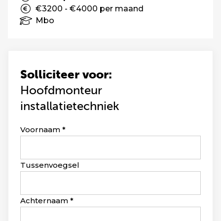
€3200 - €4000 per maand
Mbo
Solliciteer voor:
Hoofdmonteur
installatietechniek
Leave
Voornaam
this
field
blank
Tussenvoegsel
Achternaam