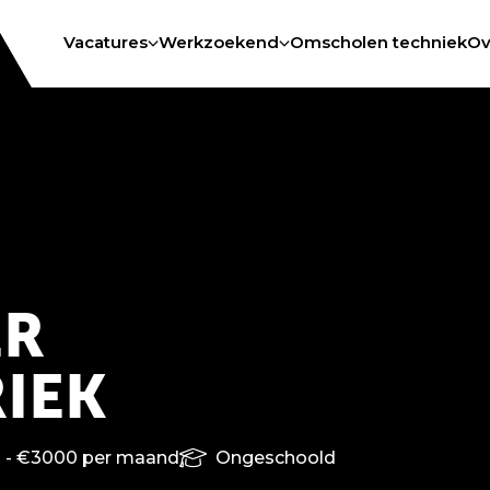
Vacatures
Werkzoekend
Omscholen techniek
Ov
ER
IEK
 - €3000 per maand
Ongeschoold