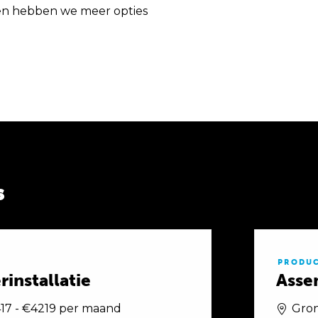
en hebben we meer opties
s
PRODUC
installatie
Asse
17 - €4219 per maand
Gro