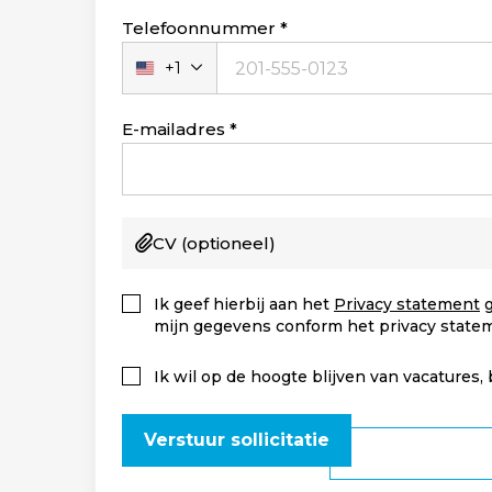
blank
Telefoonnummer
+1
Verenigde
Staten
+1
E-mailadres
CV
(optioneel)
Ik geef hierbij aan het
Privacy statement
g
mijn gegevens conform het privacy state
Ik wil op de hoogte blijven van vacatures,
Verstuur sollicitatie