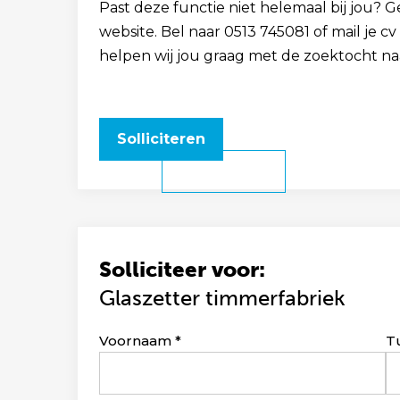
Past deze functie niet helemaal bij jou? 
website. Bel naar 0513 745081 of mail je
helpen wij jou graag met de zoektocht na
Solliciteren
Solliciteer voor:
Glaszetter timmerfabriek
Leave
Voornaam
T
this
field