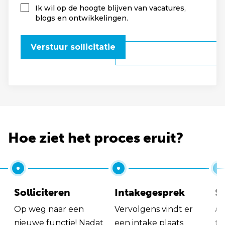
Ik wil op de hoogte blijven van vacatures,
blogs en ontwikkelingen.
Verstuur sollicitatie
Hoe ziet het proces eruit?
Solliciteren
Intakegesprek
So
Op weg naar een
Vervolgens vindt er
Al
nieuwe functie! Nadat
een intake plaats
tu