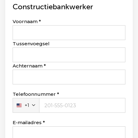
Constructiebankwerker
Leave
Voornaam
this
field
blank
Tussenvoegsel
Achternaam
Telefoonnummer
+1
Verenigde
Staten
+1
E-mailadres