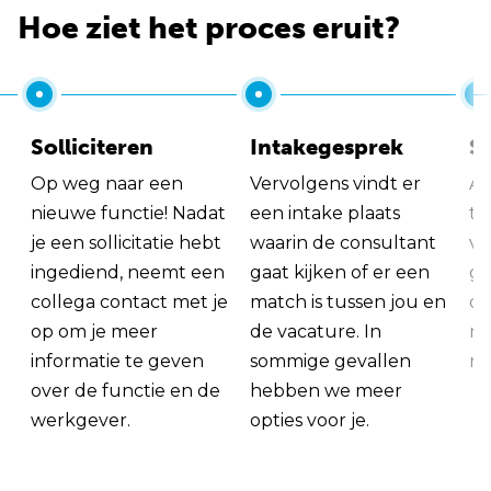
Hoe ziet het proces eruit?
Solliciteren
Intakegesprek
So
Op weg naar een
Vervolgens vindt er
Al
nieuwe functie! Nadat
een intake plaats
tu
je een sollicitatie hebt
waarin de consultant
va
ingediend, neemt een
gaat kijken of er een
ge
collega contact met je
match is tussen jou en
op
op om je meer
de vacature. In
ma
informatie te geven
sommige gevallen
me
over de functie en de
hebben we meer
werkgever.
opties voor je.