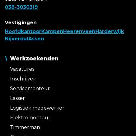
038-3030319
Vestigingen
Hoofdkantoor
Kampen
Heerenveen
Harderwijk
Nijverdal
Assen
Werkzoekenden
Vacatures
Inschrijven
Servicemonteur
Lasser
Logistiek medewerker
Elektromonteur
Timmerman