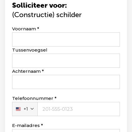
Solliciteer voor:
(Constructie) schilder
Leave
Voornaam
this
field
blank
Tussenvoegsel
Achternaam
Telefoonnummer
+1
Verenigde
Staten
+1
E-mailadres