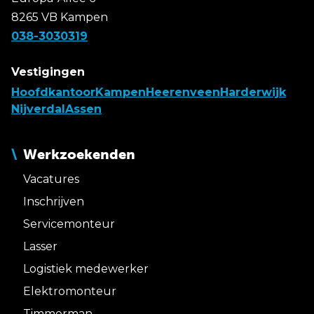
8265 VB Kampen
038-3030319
Vestigingen
Hoofdkantoor
Kampen
Heerenveen
Harderwijk
Nijverdal
Assen
Werkzoekenden
Vacatures
Inschrijven
Servicemonteur
Lasser
Logistiek medewerker
Elektromonteur
Timmerman