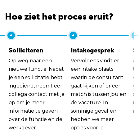
Hoe ziet het proces eruit?
Solliciteren
Intakegesprek
So
Op weg naar een
Vervolgens vindt er
Al
nieuwe functie! Nadat
een intake plaats
tu
je een sollicitatie hebt
waarin de consultant
va
ingediend, neemt een
gaat kijken of er een
ge
collega contact met je
match is tussen jou en
op
op om je meer
de vacature. In
ma
informatie te geven
sommige gevallen
me
over de functie en de
hebben we meer
werkgever.
opties voor je.