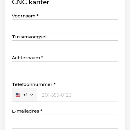
CNC kanter
Leave
Voornaam
this
field
blank
Tussenvoegsel
Achternaam
Telefoonnummer
+1
Verenigde
Staten
+1
E-mailadres