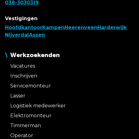
038-3030319
Vestigingen
Hoofdkantoor
Kampen
Heerenveen
Harderwijk
Nijverdal
Assen
Werkzoekenden
Vacatures
Inschrijven
Servicemonteur
Lasser
Logistiek medewerker
Elektromonteur
Timmerman
Operator