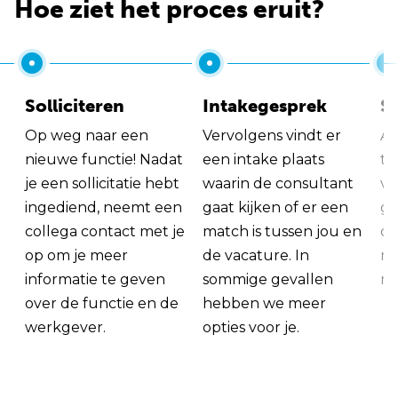
Hoe ziet het proces eruit?
Solliciteren
Intakegesprek
So
Op weg naar een
Vervolgens vindt er
Al
nieuwe functie! Nadat
een intake plaats
tu
je een sollicitatie hebt
waarin de consultant
va
ingediend, neemt een
gaat kijken of er een
ge
collega contact met je
match is tussen jou en
op
op om je meer
de vacature. In
ma
informatie te geven
sommige gevallen
me
over de functie en de
hebben we meer
werkgever.
opties voor je.