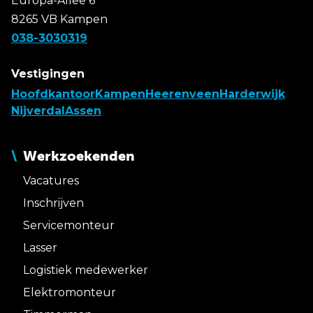
Europa-Allee 6
8265 VB Kampen
038-3030319
Vestigingen
Hoofdkantoor
Kampen
Heerenveen
Harderwijk
Nijverdal
Assen
Werkzoekenden
Vacatures
Inschrijven
Servicemonteur
Lasser
Logistiek medewerker
Elektromonteur