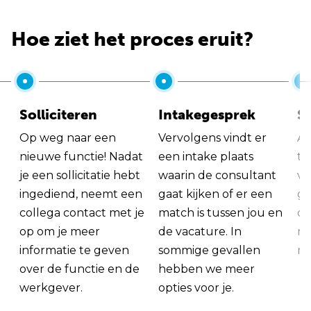
Hoe ziet het proces eruit?
Solliciteren
Intakegesprek
So
Op weg naar een
Vervolgens vindt er
Al
nieuwe functie! Nadat
een intake plaats
tu
je een sollicitatie hebt
waarin de consultant
va
ingediend, neemt een
gaat kijken of er een
ge
collega contact met je
match is tussen jou en
op
op om je meer
de vacature. In
ma
informatie te geven
sommige gevallen
me
over de functie en de
hebben we meer
werkgever.
opties voor je.