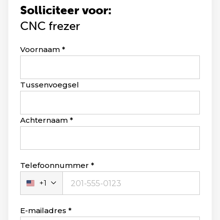
Solliciteer voor:
CNC frezer
Leave
Voornaam
this
field
blank
Tussenvoegsel
Achternaam
Telefoonnummer
+1
Verenigde
Staten
+1
E-mailadres