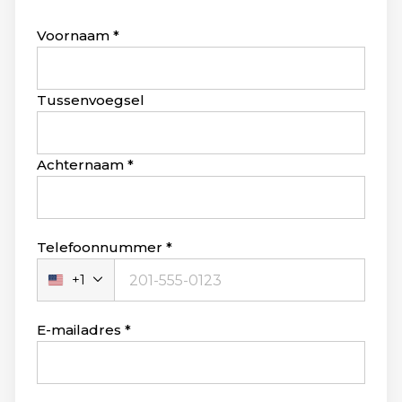
Leave
Voornaam
this
field
blank
Tussenvoegsel
Achternaam
Telefoonnummer
+1
Verenigde
Staten
+1
E-mailadres