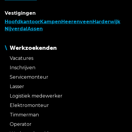
Vestigingen
Hoofdkantoor
Kampen
Heerenveen
Harderwijk
Nijverdal
Assen
Werkzoekenden
Vacatures
Inschrijven
Servicemonteur
Lasser
Logistiek medewerker
Elektromonteur
Timmerman
Operator