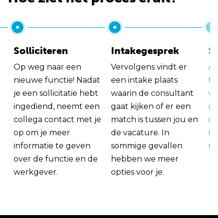
Solliciteren
Intakegesprek
So
Op weg naar een
Vervolgens vindt er
Al
nieuwe functie! Nadat
een intake plaats
tu
je een sollicitatie hebt
waarin de consultant
va
ingediend, neemt een
gaat kijken of er een
ge
collega contact met je
match is tussen jou en
op
op om je meer
de vacature. In
ma
informatie te geven
sommige gevallen
me
over de functie en de
hebben we meer
werkgever.
opties voor je.