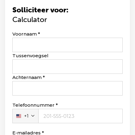
Solliciteer voor:
Calculator
Leave
Voornaam
this
field
blank
Tussenvoegsel
Achternaam
Telefoonnummer
+1
Verenigde
Staten
+1
E-mailadres