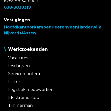
8265 VB Kampen
038-3030319
Vestigingen
Hoofdkantoor
Kampen
Heerenveen
Harderwijk
Nijverdal
Assen
Werkzoekenden
Vacatures
Inschrijven
Servicemonteur
Lasser
Logistiek medewerker
Elektromonteur
Timmerman