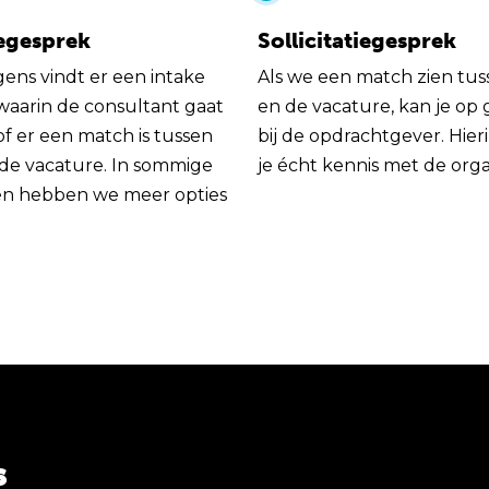
egesprek
Sollicitatiegesprek
gens vindt er een intake
Als we een match zien tus
 waarin de consultant gaat
en de vacature, kan je op
of er een match is tussen
bij de opdrachtgever. Hie
 de vacature. In sommige
je écht kennis met de orga
en hebben we meer opties
s