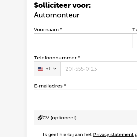
Solliciteer voor:
Automonteur
Leave
Voornaam
T
this
field
blank
Telefoonnummer
+1
Verenigde
Staten
+1
E-mailadres
CV
(optioneel)
Ik geef hierbij aan het
Privacy statement
g