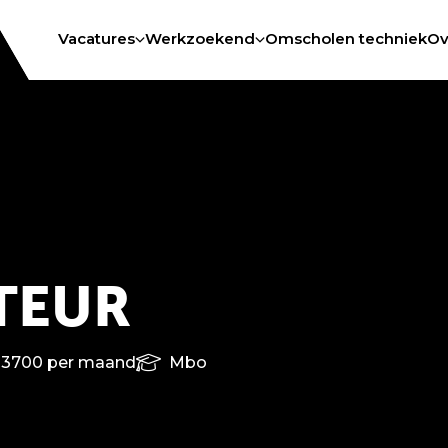
Vacatures
Werkzoekend
Omscholen techniek
Ov
TEUR
€3700 per maand
Mbo