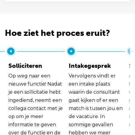
Hoe ziet het proces eruit?
Solliciteren
Intakegesprek
So
Op weg naar een
Vervolgens vindt er
Al
nieuwe functie! Nadat
een intake plaats
tu
je een sollicitatie hebt
waarin de consultant
va
ingediend, neemt een
gaat kijken of er een
ge
collega contact met je
match is tussen jou en
op
op om je meer
de vacature. In
ma
informatie te geven
sommige gevallen
me
over de functie en de
hebben we meer