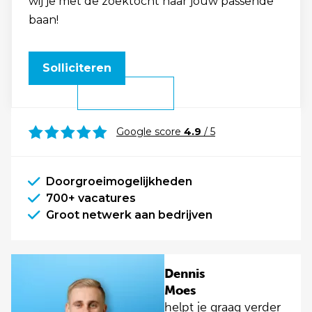
wij je met de zoektocht naar jouw passende
baan!
Solliciteren
Google score
4.9
/ 5
Doorgroeimogelijkheden
700+ vacatures
Groot netwerk aan bedrijven
Dennis
Moes
helpt je graag verder