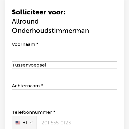
Solliciteer voor:
Allround
Onderhoudstimmerman
Leave
Voornaam
this
field
blank
Tussenvoegsel
Achternaam
Telefoonnummer
+1
Verenigde