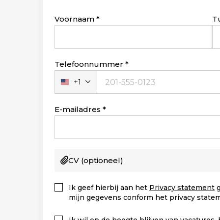
Leave
Voornaam
T
this
field
blank
Telefoonnummer
+1
Verenigde
Staten
+1
E-mailadres
CV
(optioneel)
Ik geef hierbij aan het
Privacy statement
g
mijn gegevens conform het privacy state