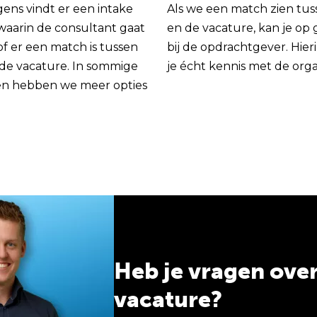
gens vindt er een intake
Als we een match zien tus
 waarin de consultant gaat
en de vacature, kan je op
of er een match is tussen
bij de opdrachtgever. Hie
 de vacature. In sommige
je écht kennis met de orga
en hebben we meer opties
Heb je vragen ove
vacature?