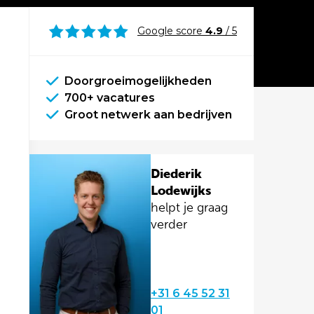
Google score
4.9
/ 5
Doorgroeimogelijkheden
700+ vacatures
Groot netwerk aan bedrijven
Diederik
Lodewijks
helpt je graag
verder
+31 6 45 52 31
01