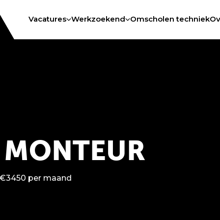
Vacatures
Werkzoekend
Omscholen techniek
Ov
 MONTEUR
 €3450 per maand