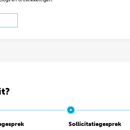
 blogs en ontwikkelingen.
it?
egesprek
Sollicitatiegesprek