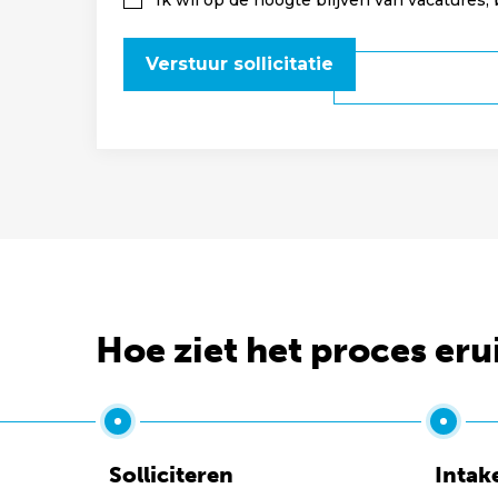
Ik wil op de hoogte blijven van vacatures,
Verstuur sollicitatie
Hoe ziet het proces eru
Solliciteren
Intak