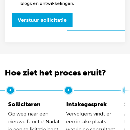
blogs en ontwikkelingen.
Verstuur sollicitatie
Hoe ziet het proces eruit?
Solliciteren
Intakegesprek
So
Op weg naar een
Vervolgens vindt er
Al
nieuwe functie! Nadat
een intake plaats
tu
je een sollicitatie hebt
waarin de consultant
va