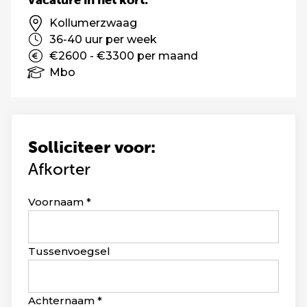
Vacature in het kort:
Kollumerzwaag
36-40 uur per week
€2600 - €3300 per maand
Mbo
Solliciteer voor:
Afkorter
Leave
Voornaam
this
field
blank
Tussenvoegsel
Achternaam