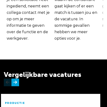
ingediend, neemt een
gaat kijken of er een
ge
collega contact met je
match is tussen jou en
op
op om je meer
de vacature. In
ma
informatie te geven
sommige gevallen
me
over de functie en de
hebben we meer
werkgever.
opties voor je.
Vergelijkbare vacatures
PRODUCTIE