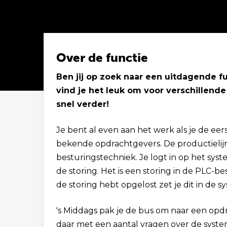
Over de functie
Ben jij op zoek naar een uitdagende fu
vind je het leuk om voor verschillend
Solliciteer binnen 1 minuut
snel verder!
Je bent al even aan het werk als je de eers
bekende opdrachtgevers. De productielijn
besturingstechniek. Je logt in op het syst
de storing. Het is een storing in de PLC-be
de storing hebt opgelost zet je dit in de 
's Middags pak je de bus om naar een opdr
daar met een aantal vragen over de syst