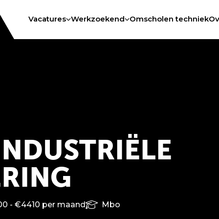
Vacatures
Werkzoekend
Omscholen techniek
Ov
NDUSTRIËLE
ERING
0 - €4410 per maand
Mbo