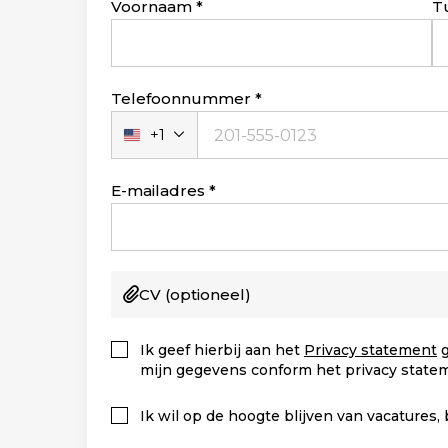
Leave
Voornaam
T
this
field
blank
Telefoonnummer
+1
Verenigde
Staten
+1
E-mailadres
CV
(optioneel)
Ik geef hierbij aan het
Privacy statement
g
mijn gegevens conform het privacy state
Ik wil op de hoogte blijven van vacatures,