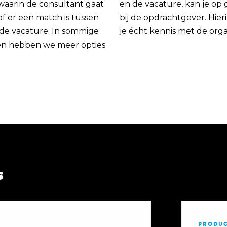
 waarin de consultant gaat
en de vacature, kan je op
of er een match is tussen
bij de opdrachtgever. Hie
 de vacature. In sommige
je écht kennis met de orga
en hebben we meer opties
s
PRODUC