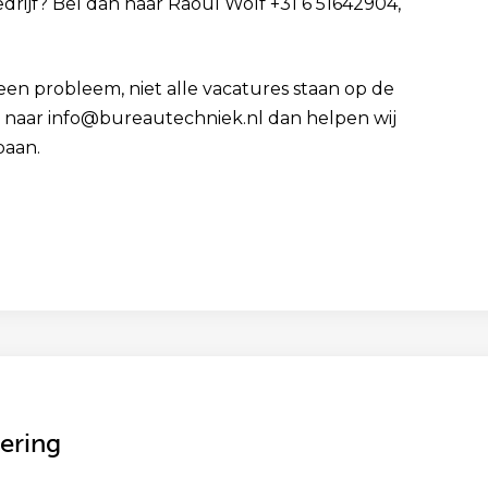
edrijf? Bel dan naar Raoul Wolf +31 6 51642904,
Geen probleem, niet alle vacatures staan op de
 cv naar info@bureautechniek.nl dan helpen wij
baan.
ering