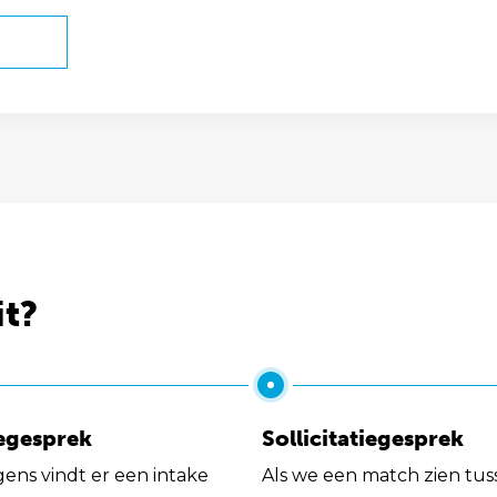
it?
egesprek
Sollicitatiegesprek
gens vindt er een intake
Als we een match zien tus